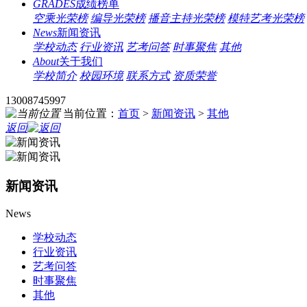
GRADES
成绩榜单
空乘光荣榜
编导光荣榜
播音主持光荣榜
模特艺考光荣榜
News
新闻资讯
学校动态
行业资讯
艺考问答
时事聚焦
其他
About
关于我们
学校简介
校园环境
联系方式
资质荣誉
13008745997
当前位置：
首页
>
新闻资讯
>
其他
返回
新闻资讯
News
学校动态
行业资讯
艺考问答
时事聚焦
其他