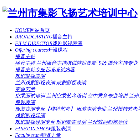
HOME
网站首页
BROADCASTING
播音主持
FILM DIRECTOR
戏剧影视表演
Offering courses
开设课程
播音主持
播音主持
兰州播音主持培训就找集影飞扬
播音主持专业
播音主持专业艺考考试内容
戏剧影视表演
兰州戏剧影视表演
戏剧影视表演
空乘艺考
空乘面试培训
兰州空乘艺考培训
空中乘务专业培训
兰州
服装表演
服装表演专业【模特艺考】
服装表演专业
兰州模特艺考
戏剧影视导演
戏剧影视导演专业
戏剧影视导演
兰州戏剧影视导演
FASHION SHOW
服装表演
Faculty team
师资力量