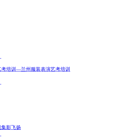
】
艺考培训—兰州服装表演艺考培训
）
找集影飞扬
）